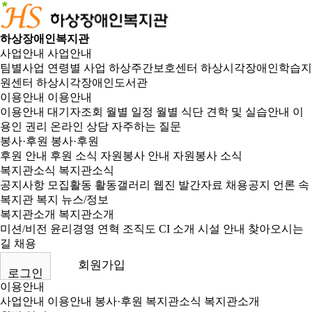
하상장애인복지관
사업안내
사업안내
팀별사업
연령별 사업
하상주간보호센터
하상시각장애인학습지
원센터
하상시각장애인도서관
이용안내
이용안내
이용안내
대기자조회
월별 일정
월별 식단
견학 및 실습안내
이
용인 권리
온라인 상담
자주하는 질문
봉사·후원
봉사·후원
후원 안내
후원 소식
자원봉사 안내
자원봉사 소식
복지관소식
복지관소식
공지사항
모집활동
활동갤러리
웹진
발간자료
채용공지
언론 속
복지관
복지 뉴스/정보
복지관소개
복지관소개
미션/비전
윤리경영
연혁
조직도
CI 소개
시설 안내
찾아오시는
길
채용
회원가입
로그인
이용안내
사업안내
이용안내
봉사·후원
복지관소식
복지관소개