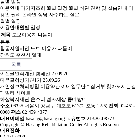
월별 일정
이용안내
대기자조회
월별 일정
월별 식단
견학 및 실습안내
이
용인 권리
온라인 상담
자주하는 질문
월별 일정
이용안내
월별 일정
제목
도보이용자 나들이
본문
활동지원사업 도보 이용자 나들이
강원도 춘천시 일대
목록
이전글
인식개선 캠페인
25.09.26
다음글
하상키친1기
25.09.26
개인정보처리방침
이용약관
이메일무단수집거부
찾아오시는길
패밀리 사이트
하상복지재단
온소리
점자세상
동네방네
주소
06335 서울시 강남구 개포로 613(개포동 12-5)
전화
02-451-
6000
팩스
02-459-4377
대표이메일
hasang@hasang.org
고유번호
213-82-08773
Copyright © Hasang Rehabilitation Center All rights Reserved.
대표전화
02-451-6000