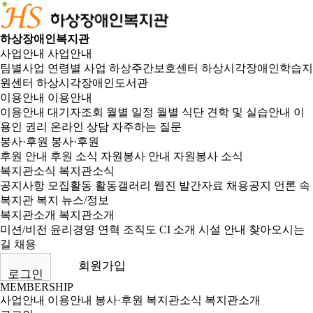
하상장애인복지관
사업안내
사업안내
팀별사업
연령별 사업
하상주간보호센터
하상시각장애인학습지
원센터
하상시각장애인도서관
이용안내
이용안내
이용안내
대기자조회
월별 일정
월별 식단
견학 및 실습안내
이
용인 권리
온라인 상담
자주하는 질문
봉사·후원
봉사·후원
후원 안내
후원 소식
자원봉사 안내
자원봉사 소식
복지관소식
복지관소식
공지사항
모집활동
활동갤러리
웹진
발간자료
채용공지
언론 속
복지관
복지 뉴스/정보
복지관소개
복지관소개
미션/비전
윤리경영
연혁
조직도
CI 소개
시설 안내
찾아오시는
길
채용
회원가입
로그인
MEMBERSHIP
사업안내
이용안내
봉사·후원
복지관소식
복지관소개