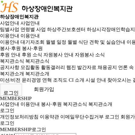
하상장애인복지관
사업안내
사업안내
팀별사업
연령별 사업
하상주간보호센터
하상시각장애인학습지
이용안내
이용안내
이용안내
대기자조회
월별 일정
월별 식단
견학 및 실습안내
이용
봉사·후원
봉사·후원
후원 안내
후원 소식
자원봉사 안내
자원봉사 소식
복지관소식
복지관소식
공지사항
모집활동
활동갤러리
웹진
발간자료
채용공지
언론 속
복지관소개
복지관소개
미션/비전
윤리경영
연혁
조직도
CI 소개
시설 안내
찾아오시는 
회원가입
로그인
MEMBERSHIP
사업안내
이용안내
봉사·후원
복지관소식
복지관소개
로그인
개인정보처리방침
이용약관
이메일무단수집거부
로그인
회원가
로그인
MEMBERSHIP
로그인