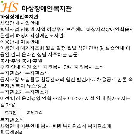
하상장애인복지관
사업안내
사업안내
팀별사업
연령별 사업
하상주간보호센터
하상시각장애인학습지
원센터
하상시각장애인도서관
이용안내
이용안내
이용안내
대기자조회
월별 일정
월별 식단
견학 및 실습안내
이
용인 권리
온라인 상담
자주하는 질문
봉사·후원
봉사·후원
후원 안내
후원 소식
자원봉사 안내
자원봉사 소식
복지관소식
복지관소식
공지사항
모집활동
활동갤러리
웹진
발간자료
채용공지
언론 속
복지관
복지 뉴스/정보
복지관소개
복지관소개
미션/비전
윤리경영
연혁
조직도
CI 소개
시설 안내
찾아오시는
길
채용
회원가입
로그인
복지관소식
사업안내
이용안내
봉사·후원
복지관소식
복지관소개
활동갤러리