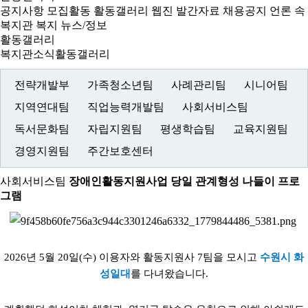
공지사항
모집활동
활동갤러리
웹진
발간자료
채용공지
언론 속
복지관
복지 뉴스/정보
활동갤러리
복지관소식
활동갤러리
전략개발부
가족청소년팀
사례관리팀
시니어팀
지역연대팀
직업능력개발팀
사회서비스팀
독서문화팀
자립지원팀
평생학습팀
교육지원팀
경영지원팀
주간보호센터
사회서비스팀
장애인활동지원사업 당일 관계형성 나들이 프로
그램
2026년 5월 20일(수) 이용자와 활동지원사 7팀을 모시고
수원시 화
성일대
를 다녀왔습니다.