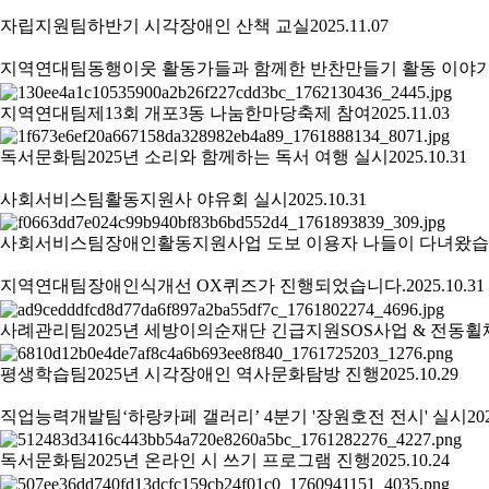
자립지원팀
하반기 시각장애인 산책 교실
2025.11.07
지역연대팀
동행이웃 활동가들과 함께한 반찬만들기 활동 이야
지역연대팀
제13회 개포3동 나눔한마당축제 참여
2025.11.03
독서문화팀
2025년 소리와 함께하는 독서 여행 실시
2025.10.31
사회서비스팀
활동지원사 야유회 실시
2025.10.31
사회서비스팀
장애인활동지원사업 도보 이용자 나들이 다녀왔
지역연대팀
장애인식개선 OX퀴즈가 진행되었습니다.
2025.10.31
사례관리팀
2025년 세방이의순재단 긴급지원SOS사업 & 전동
평생학습팀
2025년 시각장애인 역사문화탐방 진행
2025.10.29
직업능력개발팀
‘하랑카페 갤러리’ 4분기 '장원호전 전시' 실시
20
독서문화팀
2025년 온라인 시 쓰기 프로그램 진행
2025.10.24