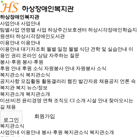
하상장애인복지관
사업안내
사업안내
팀별사업
연령별 사업
하상주간보호센터
하상시각장애인학습지
원센터
하상시각장애인도서관
이용안내
이용안내
이용안내
대기자조회
월별 일정
월별 식단
견학 및 실습안내
이
용인 권리
온라인 상담
자주하는 질문
봉사·후원
봉사·후원
후원 안내
후원 소식
자원봉사 안내
자원봉사 소식
복지관소식
복지관소식
공지사항
모집활동
활동갤러리
웹진
발간자료
채용공지
언론 속
복지관
복지 뉴스/정보
복지관소개
복지관소개
미션/비전
윤리경영
연혁
조직도
CI 소개
시설 안내
찾아오시는
길
채용
회원가입
로그인
복지관소식
사업안내
이용안내
봉사·후원
복지관소식
복지관소개