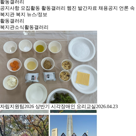
활동갤러리
공지사항
모집활동
활동갤러리
웹진
발간자료
채용공지
언론 속
복지관
복지 뉴스/정보
활동갤러리
복지관소식
활동갤러리
자립지원팀
2026 상반기 시각장애인 요리교실
2026.04.23