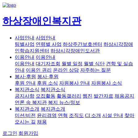
하상장애인복지관
사업안내
사업안내
팀별사업
연령별 사업
하상주간보호센터
하상시각장애
인학습지원센터
하상시각장애인도서관
이용안내
이용안내
이용안내
대기자조회
월별 일정
월별 식단
견학 및 실습
안내
이용인 권리
온라인 상담
자주하는 질문
봉사·후원
봉사·후원
후원 안내
후원 소식
자원봉사 안내
자원봉사 소식
복지관소식
복지관소식
공지사항
모집활동
활동갤러리
웹진
발간자료
채용공지
언론 속 복지관
복지 뉴스/정보
복지관소개
복지관소개
미션/비전
윤리경영
연혁
조직도
CI 소개
시설 안내
찾아
오시는 길
채용
로그인
회원가입