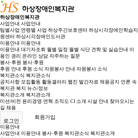
하상장애인복지관
사업안내
사업안내
팀별사업
연령별 사업
하상주간보호센터
하상시각장애인학습지
원센터
하상시각장애인도서관
이용안내
이용안내
이용안내
대기자조회
월별 일정
월별 식단
견학 및 실습안내
이
용인 권리
온라인 상담
자주하는 질문
봉사·후원
봉사·후원
후원 안내
후원 소식
자원봉사 안내
자원봉사 소식
복지관소식
복지관소식
공지사항
모집활동
활동갤러리
웹진
발간자료
채용공지
언론 속
복지관
복지 뉴스/정보
복지관소개
복지관소개
미션/비전
윤리경영
연혁
조직도
CI 소개
시설 안내
찾아오시는
길
채용
회원가입
로그인
이용안내
사업안내
이용안내
봉사·후원
복지관소식
복지관소개