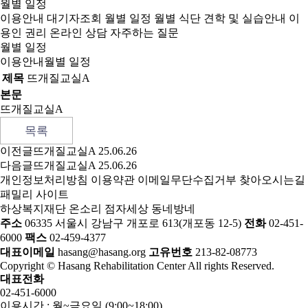
월별 일정
이용안내
대기자조회
월별 일정
월별 식단
견학 및 실습안내
이
용인 권리
온라인 상담
자주하는 질문
월별 일정
이용안내
월별 일정
제목
뜨개질교실A
본문
뜨개질교실A
목록
이전글
뜨개질교실A
25.06.26
다음글
뜨개질교실A
25.06.26
개인정보처리방침
이용약관
이메일무단수집거부
찾아오시는길
패밀리 사이트
하상복지재단
온소리
점자세상
동네방네
주소
06335 서울시 강남구 개포로 613(개포동 12-5)
전화
02-451-
6000
팩스
02-459-4377
대표이메일
hasang@hasang.org
고유번호
213-82-08773
Copyright © Hasang Rehabilitation Center All rights Reserved.
대표전화
02-451-6000
이용시간 : 월~금요일 (9:00~18:00)