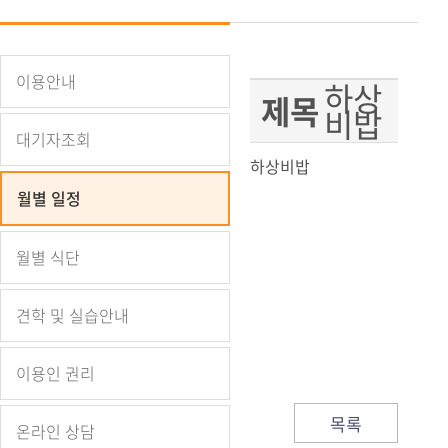
월별 식단
자원봉사 소식
웹진
견학 및 실습안내
발간자료
이용안내
하상
이용인 권리
채용공지
제목
비밥
대기자조회
온라인 상담
언론 속 복지관
하상비밥
자주하는 질문
복지 뉴스/정보
월별 일정
월별 식단
견학 및 실습안내
이용인 권리
목록
온라인 상담