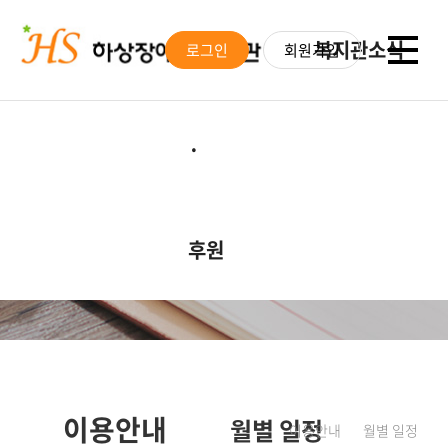
이용안내
봉사
복지관소식
로그인
회원가입
·
후원
이용안내
후원 안내
공지사항
대기자조회
후원 소식
모집활동
월별 일정
자원봉사 안내
활동갤러리
이용안내
월별 일정
이용안내
월별 일정