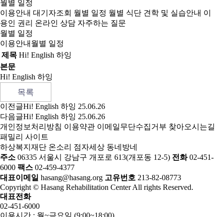
월별 일정
이용안내
대기자조회
월별 일정
월별 식단
견학 및 실습안내
이
용인 권리
온라인 상담
자주하는 질문
월별 일정
이용안내
월별 일정
제목
Hi! English 하잉
본문
Hi! English 하잉
목록
이전글
Hi! English 하잉
25.06.26
다음글
Hi! English 하잉
25.06.26
개인정보처리방침
이용약관
이메일무단수집거부
찾아오시는길
패밀리 사이트
하상복지재단
온소리
점자세상
동네방네
주소
06335 서울시 강남구 개포로 613(개포동 12-5)
전화
02-451-
6000
팩스
02-459-4377
대표이메일
hasang@hasang.org
고유번호
213-82-08773
Copyright © Hasang Rehabilitation Center All rights Reserved.
대표전화
02-451-6000
이용시간 : 월~금요일 (9:00~18:00)