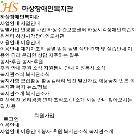
하상장애인복지관
사업안내
사업안내
팀별사업
연령별 사업
하상주간보호센터
하상시각장애인학습지
원센터
하상시각장애인도서관
이용안내
이용안내
이용안내
대기자조회
월별 일정
월별 식단
견학 및 실습안내
이
용인 권리
온라인 상담
자주하는 질문
봉사·후원
봉사·후원
후원 안내
후원 소식
자원봉사 안내
자원봉사 소식
복지관소식
복지관소식
공지사항
모집활동
활동갤러리
웹진
발간자료
채용공지
언론 속
복지관
복지 뉴스/정보
복지관소개
복지관소개
미션/비전
윤리경영
연혁
조직도
CI 소개
시설 안내
찾아오시는
길
채용
회원가입
로그인
이용안내
사업안내
이용안내
봉사·후원
복지관소식
복지관소개