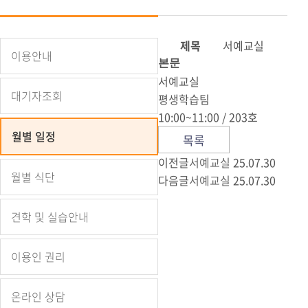
월별 식단
자원봉사 소식
웹진
견학 및 실습안내
발간자료
제목
서예교실
이용안내
이용인 권리
본문
채용공지
서예교실
대기자조회
온라인 상담
언론 속 복지관
평생학습팀
10:00~11:00 / 203호
자주하는 질문
복지 뉴스/정보
월별 일정
목록
이전글
서예교실
25.07.30
월별 식단
다음글
서예교실
25.07.30
견학 및 실습안내
이용인 권리
온라인 상담