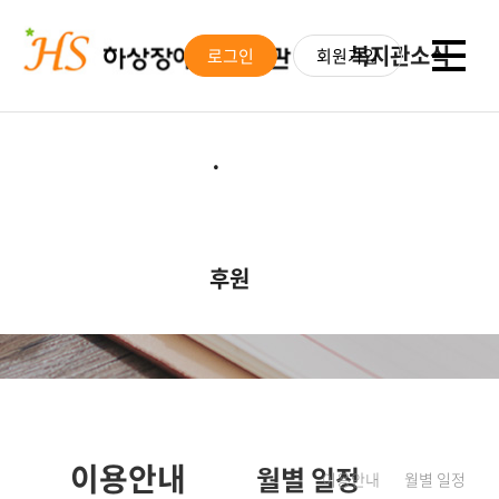
이용안내
봉사
복지관소식
로그인
회원가입
·
후원
이용안내
후원 안내
공지사항
대기자조회
후원 소식
모집활동
월별 일정
자원봉사 안내
활동갤러리
이용안내
월별 일정
이용안내
월별 일정