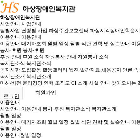
하상장애인복지관
사업안내
사업안내
팀별사업
연령별 사업
하상주간보호센터
하상시각장애인학습지
이용안내
이용안내
이용안내
대기자조회
월별 일정
월별 식단
견학 및 실습안내
이용
봉사·후원
봉사·후원
후원 안내
후원 소식
자원봉사 안내
자원봉사 소식
복지관소식
복지관소식
공지사항
모집활동
활동갤러리
웹진
발간자료
채용공지
언론 속
복지관소개
복지관소개
미션/비전
윤리경영
연혁
조직도
CI 소개
시설 안내
찾아오시는 
회원가입
로그인
이용안내
사업안내
이용안내
봉사·후원
복지관소식
복지관소개
월별 일정
이용안내
대기자조회
월별 일정
월별 식단
견학 및 실습안내
이용
월별 일정
이용안내
월별 일정