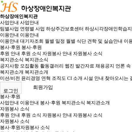
하상장애인복지관
사업안내
사업안내
팀별사업
연령별 사업
하상주간보호센터
하상시각장애인학습지
이용안내
이용안내
이용안내
대기자조회
월별 일정
월별 식단
견학 및 실습안내
이용
봉사·후원
봉사·후원
후원 안내
후원 소식
자원봉사 안내
자원봉사 소식
복지관소식
복지관소식
공지사항
모집활동
활동갤러리
웹진
발간자료
채용공지
언론 속
복지관소개
복지관소개
미션/비전
윤리경영
연혁
조직도
CI 소개
시설 안내
찾아오시는 
회원가입
로그인
봉사·후원
사업안내
이용안내
봉사·후원
복지관소식
복지관소개
자원봉사 소식
후원 안내
후원 소식
자원봉사 안내
자원봉사 소식
자원봉사 소식
봉사·후원
자원봉사 소식