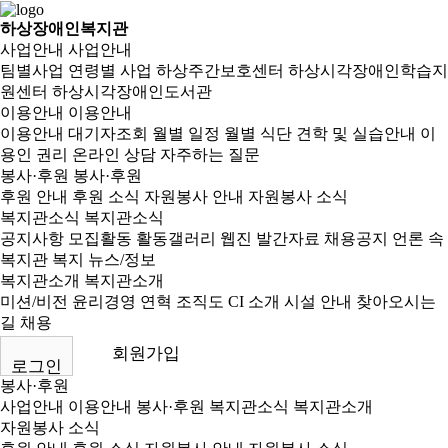
하상장애인복지관
사업안내
사업안내
팀별사업
연령별 사업
하상주간보호센터
하상시각장애인학습지
원센터
하상시각장애인도서관
이용안내
이용안내
이용안내
대기자조회
월별 일정
월별 식단
견학 및 실습안내
이
용인 권리
온라인 상담
자주하는 질문
봉사·후원
봉사·후원
후원 안내
후원 소식
자원봉사 안내
자원봉사 소식
복지관소식
복지관소식
공지사항
모집활동
활동갤러리
웹진
발간자료
채용공지
언론 속
복지관
복지 뉴스/정보
복지관소개
복지관소개
미션/비전
윤리경영
연혁
조직도
CI 소개
시설 안내
찾아오시는
길
채용
회원가입
로그인
봉사·후원
사업안내
이용안내
봉사·후원
복지관소식
복지관소개
자원봉사 소식