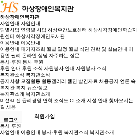
하상장애인복지관
사업안내
사업안내
팀별사업
연령별 사업
하상주간보호센터
하상시각장애인학습지
원센터
하상시각장애인도서관
이용안내
이용안내
이용안내
대기자조회
월별 일정
월별 식단
견학 및 실습안내
이
용인 권리
온라인 상담
자주하는 질문
봉사·후원
봉사·후원
후원 안내
후원 소식
자원봉사 안내
자원봉사 소식
복지관소식
복지관소식
공지사항
모집활동
활동갤러리
웹진
발간자료
채용공지
언론 속
복지관
복지 뉴스/정보
복지관소개
복지관소개
미션/비전
윤리경영
연혁
조직도
CI 소개
시설 안내
찾아오시는
길
채용
회원가입
로그인
봉사·후원
사업안내
이용안내
봉사·후원
복지관소식
복지관소개