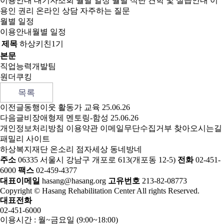
이용안내
대기자조회
월별 일정
월별 식단
견학 및 실습안내
이
용인 권리
온라인 상담
자주하는 질문
월별 일정
이용안내
월별 일정
제목
하상키친1기
본문
직업능력개발팀
원더쿠킹
목록
이전글
동행이웃 활동가 교육
25.06.26
다음글
비장애형제 멘토링-함성
25.06.26
개인정보처리방침
이용약관
이메일무단수집거부
찾아오시는길
패밀리 사이트
하상복지재단
온소리
점자세상
동네방네
주소
06335 서울시 강남구 개포로 613(개포동 12-5)
전화
02-451-
6000
팩스
02-459-4377
대표이메일
hasang@hasang.org
고유번호
213-82-08773
Copyright © Hasang Rehabilitation Center All rights Reserved.
대표전화
02-451-6000
이용시간 : 월~금요일 (9:00~18:00)