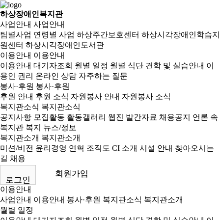
하상장애인복지관
사업안내
사업안내
팀별사업
연령별 사업
하상주간보호센터
하상시각장애인학습지
원센터
하상시각장애인도서관
이용안내
이용안내
이용안내
대기자조회
월별 일정
월별 식단
견학 및 실습안내
이
용인 권리
온라인 상담
자주하는 질문
봉사·후원
봉사·후원
후원 안내
후원 소식
자원봉사 안내
자원봉사 소식
복지관소식
복지관소식
공지사항
모집활동
활동갤러리
웹진
발간자료
채용공지
언론 속
복지관
복지 뉴스/정보
복지관소개
복지관소개
미션/비전
윤리경영
연혁
조직도
CI 소개
시설 안내
찾아오시는
길
채용
회원가입
로그인
이용안내
사업안내
이용안내
봉사·후원
복지관소식
복지관소개
월별 일정