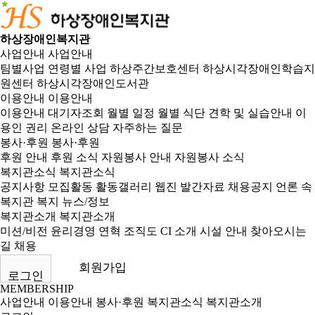
하상장애인복지관
사업안내
사업안내
팀별사업
연령별 사업
하상주간보호센터
하상시각장애인학습지
원센터
하상시각장애인도서관
이용안내
이용안내
이용안내
대기자조회
월별 일정
월별 식단
견학 및 실습안내
이
용인 권리
온라인 상담
자주하는 질문
봉사·후원
봉사·후원
후원 안내
후원 소식
자원봉사 안내
자원봉사 소식
복지관소식
복지관소식
공지사항
모집활동
활동갤러리
웹진
발간자료
채용공지
언론 속
복지관
복지 뉴스/정보
복지관소개
복지관소개
미션/비전
윤리경영
연혁
조직도
CI 소개
시설 안내
찾아오시는
길
채용
회원가입
로그인
MEMBERSHIP
사업안내
이용안내
봉사·후원
복지관소식
복지관소개