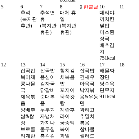
5
6
7
8
10
11
9
한글날
추석
추석연
대체 휴
데리야
(복지관
휴
일
끼치킨
휴관)
(복지관
(복지관
덮밥
휴관)
휴관)
미소된
장국
배추김
치
751kcal
12
13
14
15
16
17
18
잡곡밥
잡곡밥
참치김
잡곡밥
해물짜
북어채
옹심이
치볶음
건새우
장면
콩나물
감자국
밥
아욱국
탕수육
국
닭갈비
꼬지어
낙지볶
단무지
911kcal
제육볶
순대볶
묵쑥갓
음&우동
음
음
탕
면
양배추
두부겨
계란후
꽈리고
쌈&쌈
자냉채
라이
추멸치
장
가지나
궁중떡
볶음
브로콜
물무침
볶이
참나물
리계란
총각김
과일
샐러드