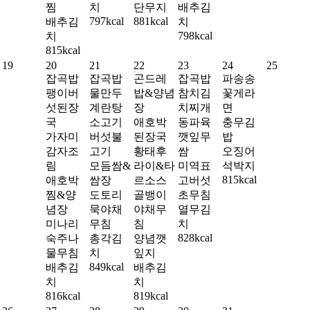
찜
치
단무지
배추김
797kcal
881kcal
배추김
치
798kcal
치
815kcal
19
20
21
22
23
24
25
잡곡밥
잡곡밥
곤드레
잡곡밥
파송송
팽이버
물만두
밥&양념
참치김
꽃게라
섯된장
계란탕
장
치찌개
면
국
소고기
애호박
동파육
충무김
가자미
버섯불
된장국
깻잎무
밥
감자조
고기
황태후
쌈
오징어
림
모듬쌈&
라이&타
미역표
석박지
815kcal
애호박
쌈장
르소스
고버섯
찜&양
도토리
골뱅이
초무침
념장
묵야채
야채무
열무김
미나리
무침
침
치
828kcal
숙주나
총각김
양념깻
물무침
치
잎지
849kcal
배추김
배추김
치
치
816kcal
819kcal