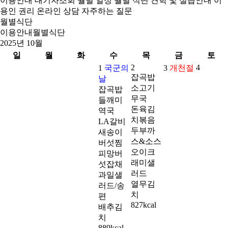
이용안내
대기자조회
월별 일정
월별 식단
견학 및 실습안내
이
용인 권리
온라인 상담
자주하는 질문
월별식단
이용안내
월별식단
2025년 10월
일
월
화
수
목
금
토
2
4
1
국군의
3
개천절
잡곡밥
날
소고기
잡곡밥
무국
들깨미
돈육김
역국
치볶음
LA갈비
두부까
새송이
스&소스
버섯찜
오이크
피망버
래미샐
섯잡채
러드
과일샐
열무김
러드/송
치
편
827kcal
배추김
치
889kcal