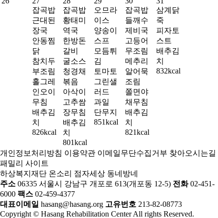
26
27
28
29
30
31
잡곡밥
잡곡밥
오므라
잡곡밥
삼계닭
근대된
황태미
이스
들깨수
죽
장국
역국
양송이
제비국
피자토
안동찜
한방돈
스프
고등어
스트
닭
갈비
모듬튀
무조림
배추김
참치두
굴소스
김
메추리
치
832kcal
부조림
청경채
토마토
알어묵
홀그레
볶음
그린샐
조림
인오이
아삭이
러드
쫄면야
무침
고추쌈
과일
채무침
배추김
장무침
단무지
배추김
851kcal
치
배추김
치
826kcal
821kcal
치
801kcal
개인정보처리방침
이용약관
이메일무단수집거부
찾아오시는길
패밀리 사이트
하상복지재단
온소리
점자세상
동네방네
주소
06335 서울시 강남구 개포로 613(개포동 12-5)
전화
02-451-
6000
팩스
02-459-4377
대표이메일
hasang@hasang.org
고유번호
213-82-08773
Copyright © Hasang Rehabilitation Center All rights Reserved.