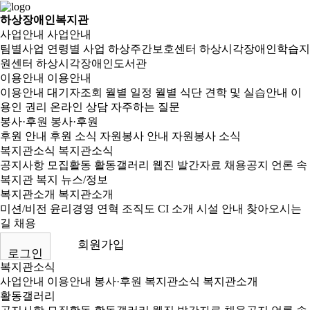
하상장애인복지관
사업안내
사업안내
팀별사업
연령별 사업
하상주간보호센터
하상시각장애인학습지
원센터
하상시각장애인도서관
이용안내
이용안내
이용안내
대기자조회
월별 일정
월별 식단
견학 및 실습안내
이
용인 권리
온라인 상담
자주하는 질문
봉사·후원
봉사·후원
후원 안내
후원 소식
자원봉사 안내
자원봉사 소식
복지관소식
복지관소식
공지사항
모집활동
활동갤러리
웹진
발간자료
채용공지
언론 속
복지관
복지 뉴스/정보
복지관소개
복지관소개
미션/비전
윤리경영
연혁
조직도
CI 소개
시설 안내
찾아오시는
길
채용
회원가입
로그인
복지관소식
사업안내
이용안내
봉사·후원
복지관소식
복지관소개
활동갤러리