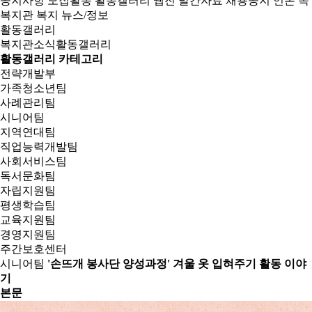
공지사항
모집활동
활동갤러리
웹진
발간자료
채용공지
언론 속
복지관
복지 뉴스/정보
활동갤러리
복지관소식
활동갤러리
활동갤러리 카테고리
전략개발부
가족청소년팀
사례관리팀
시니어팀
지역연대팀
직업능력개발팀
사회서비스팀
독서문화팀
자립지원팀
평생학습팀
교육지원팀
경영지원팀
주간보호센터
시니어팀
'손뜨개 봉사단 양성과정' 겨울 옷 입혀주기 활동 이야
기
본문