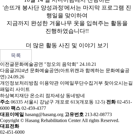
'손뜨개 봉사단 양성과정'에서는 마지막 프로그램 진
행일을 맞이하여
지금까지 완성한 겨울나무 옷을 입혀주는 활동을
진행하였습니다!!
더 많은 활동 사진 및 이야기 보기
목록
이전글
문화예술공연 "정오의 음악회"
24.10.21
다음글
2024년 문화예술공연(아트위캔과 함께하는 문화예술공
연)
24.09.26
개인정보처리방침
이용약관
이메일무단수집거부
찾아오시는길
패밀리 사이트
하상복지재단
온소리
점자세상
동네방네
주소
06335 서울시 강남구 개포로 613(개포동 12-5)
전화
02-451-
6000
팩스
02-459-4377
대표이메일
hasang@hasang.org
고유번호
213-82-08773
Copyright © Hasang Rehabilitation Center All rights Reserved.
대표전화
02-451-6000