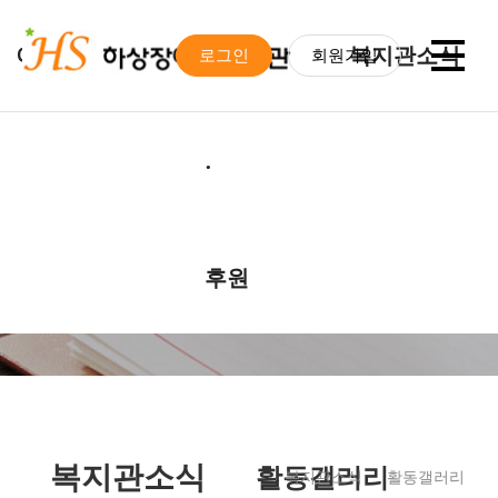
이용안내
봉사
복지관소식
로그인
회원가입
·
후원
이용안내
후원 안내
공지사항
대기자조회
후원 소식
모집활동
월별 일정
자원봉사 안내
활동갤러리
복지관소식
활동갤러리
복지관소식
활동갤러리