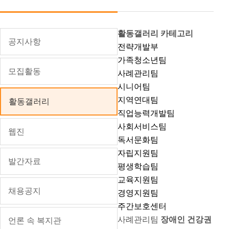
월별 식단
자원봉사 소식
웹진
견학 및 실습안내
발간자료
활동갤러리 카테고리
공지사항
전략개발부
이용인 권리
채용공지
가족청소년팀
온라인 상담
언론 속 복지관
모집활동
사례관리팀
시니어팀
자주하는 질문
복지 뉴스/정보
지역연대팀
활동갤러리
직업능력개발팀
사회서비스팀
웹진
독서문화팀
자립지원팀
발간자료
평생학습팀
교육지원팀
채용공지
경영지원팀
주간보호센터
사례관리팀
장애인 건강권
언론 속 복지관