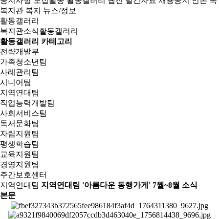
공지사항
모집활동
활동갤러리
웹진
발간자료
채용공지
언론 속
복지관
복지 뉴스/정보
활동갤러리
복지관소식
활동갤러리
활동갤러리 카테고리
전략개발부
가족청소년팀
사례관리팀
시니어팀
지역연대팀
직업능력개발팀
사회서비스팀
독서문화팀
자립지원팀
평생학습팀
교육지원팀
경영지원팀
주간보호센터
지역연대팀
지역연대팀 '아름다운 동행가게' 7월~8월 소식
본문