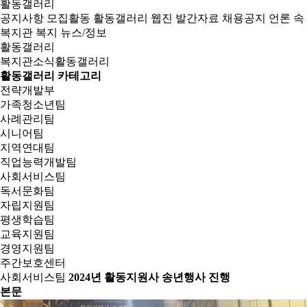
활동갤러리
공지사항
모집활동
활동갤러리
웹진
발간자료
채용공지
언론 속
복지관
복지 뉴스/정보
활동갤러리
복지관소식
활동갤러리
활동갤러리 카테고리
전략개발부
가족청소년팀
사례관리팀
시니어팀
지역연대팀
직업능력개발팀
사회서비스팀
독서문화팀
자립지원팀
평생학습팀
교육지원팀
경영지원팀
주간보호센터
사회서비스팀
2024년 활동지원사 송년행사 진행
본문