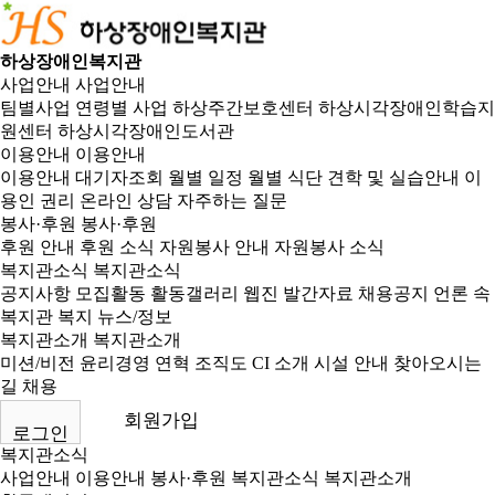
하상장애인복지관
사업안내
사업안내
팀별사업
연령별 사업
하상주간보호센터
하상시각장애인학습지
원센터
하상시각장애인도서관
이용안내
이용안내
이용안내
대기자조회
월별 일정
월별 식단
견학 및 실습안내
이
용인 권리
온라인 상담
자주하는 질문
봉사·후원
봉사·후원
후원 안내
후원 소식
자원봉사 안내
자원봉사 소식
복지관소식
복지관소식
공지사항
모집활동
활동갤러리
웹진
발간자료
채용공지
언론 속
복지관
복지 뉴스/정보
복지관소개
복지관소개
미션/비전
윤리경영
연혁
조직도
CI 소개
시설 안내
찾아오시는
길
채용
회원가입
로그인
복지관소식
사업안내
이용안내
봉사·후원
복지관소식
복지관소개