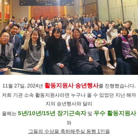
활동지원사 송년행사
11월 27일, 2024년
를 진행했습니다.
저희 기관 소속 활동지원사라면 누구나 올 수 있었던 지난 해까
지의 송년행사와 달리
5년/10년/15년 장기근속자
우수 활동지원사
올해는
및
와
그들의 수상을 축하해주실 동행 1인을