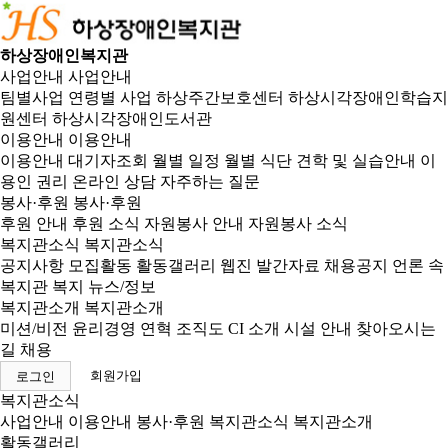
하상장애인복지관
사업안내
사업안내
팀별사업
연령별 사업
하상주간보호센터
하상시각장애인학습지
원센터
하상시각장애인도서관
이용안내
이용안내
이용안내
대기자조회
월별 일정
월별 식단
견학 및 실습안내
이
용인 권리
온라인 상담
자주하는 질문
봉사·후원
봉사·후원
후원 안내
후원 소식
자원봉사 안내
자원봉사 소식
복지관소식
복지관소식
공지사항
모집활동
활동갤러리
웹진
발간자료
채용공지
언론 속
복지관
복지 뉴스/정보
복지관소개
복지관소개
미션/비전
윤리경영
연혁
조직도
CI 소개
시설 안내
찾아오시는
길
채용
회원가입
로그인
복지관소식
사업안내
이용안내
봉사·후원
복지관소식
복지관소개
활동갤러리