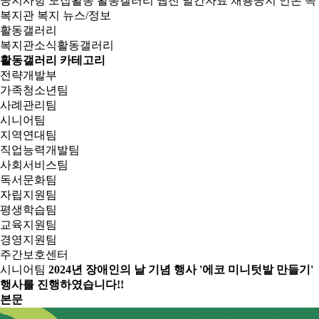
공지사항
모집활동
활동갤러리
웹진
발간자료
채용공지
언론 속
복지관
복지 뉴스/정보
활동갤러리
복지관소식
활동갤러리
활동갤러리 카테고리
전략개발부
가족청소년팀
사례관리팀
시니어팀
지역연대팀
직업능력개발팀
사회서비스팀
독서문화팀
자립지원팀
평생학습팀
교육지원팀
경영지원팀
주간보호센터
시니어팀
2024년 장애인의 날 기념 행사 '에코 미니텃밭 만들기'
행사를 진행하였습니다!!
본문