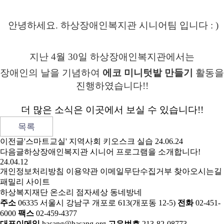
안녕하세요. 하상장애인복지관 시니어팀 입니다 : )
지난 4월 30일 하상장애인복지관에서는
장애인의 날을 기념하여
에코 미니텃밭 만들기
활동을
진행하였습니다!!
더 많은 소식은 이곳에서 보실 수 있습니다!!
목록
이전글
'스마트교실' 지역사회 키오스크 실습
24.06.24
다음글
하상장애인복지관 시니어 프로그램을 소개합니다!
24.04.12
개인정보처리방침
이용약관
이메일무단수집거부
찾아오시는길
패밀리 사이트
하상복지재단
온소리
점자세상
동네방네
주소
06335 서울시 강남구 개포로 613(개포동 12-5)
전화
02-451-
6000
팩스
02-459-4377
대표이메일
hasang@hasang.org
고유번호
213-82-08773