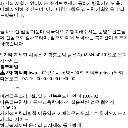
3) 건의 사항에 있어서는 주간보호센터 동하계방학기간 단축에
대해 제안해 주셨으며, 이에 대한 대책을 검토할 계획임을 알려
드렸습니다.
늘 바쁘신 일정 가운데 적극적으로 참여해주시는 운영위원분들
께 진심으로 감사드리며, 앞으로 더욱 노력하는 복지관이 되도록
하겠습니다.
* 기타 자세한 내용은 기획홍보팀 남은숙(02-560-4210)으로 문의
해주세요.
첨부파일
2차 회의록.hwp
2013년 2차 운영위원회 회의록 (0byte)
59회
다운로드 | DATE : 0000-00-00 00:00:00
목록
이전글
온소리 7월2일 신간녹음도서 안내
13.07.02
다음글
순천향대 특수교육학과와의 실습관련 업무 협약식
13.06.20
개인정보처리방침
이용약관
이메일무단수집거부
찾아오시는길
패밀리 사이트
하상복지재단
온소리
점자세상
동네방네