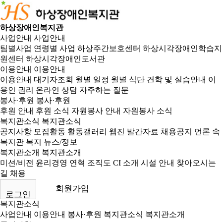
하상장애인복지관
사업안내
사업안내
팀별사업
연령별 사업
하상주간보호센터
하상시각장애인학습지
원센터
하상시각장애인도서관
이용안내
이용안내
이용안내
대기자조회
월별 일정
월별 식단
견학 및 실습안내
이
용인 권리
온라인 상담
자주하는 질문
봉사·후원
봉사·후원
후원 안내
후원 소식
자원봉사 안내
자원봉사 소식
복지관소식
복지관소식
공지사항
모집활동
활동갤러리
웹진
발간자료
채용공지
언론 속
복지관
복지 뉴스/정보
복지관소개
복지관소개
미션/비전
윤리경영
연혁
조직도
CI 소개
시설 안내
찾아오시는
길
채용
회원가입
로그인
복지관소식
사업안내
이용안내
봉사·후원
복지관소식
복지관소개