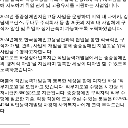
해 지도하여 취업 연계 및 고용유지를 지원하는 사업입니다
.
2023
년 중증장애인지원고용 사업을 운영하며 지역 내 나이키
,
강
남세브란스
,
두나무 주식회사 등 총
26
곳의 지역 내 사업체에 구
직자 알선 및 취업자 장기근속이 가능하도록 노력하였습니다
.
2024
년에도 한국장애인고용공단과의 협업을 통한 적극적인 구
직자 개발
,
관리
,
사업체 개발을 통해 중증장애인 지원고용 위탁
사업을 수행하고자합니다
.
앞으로도 하상장애인복지관 직업능력개발팀에서는 중증장애인
의
'
경제적 자립
‘
을 지원하며 행복한 세상이 디자인 할 수 있도록
노력하겠습니다
.
더불어 직업능력개발팀과 행복한 세상을 함께 디자인 하실
‘
직
무지도원
’
을 모집하고 있습니다
.
직무지도원 수당은 시간당 최
저시급
(9,860
원
)
으로 지급됩니다
.
중증장애인 구직자의 직무 수
행에 필요한 기술
,
직장 적응에 도움 주실 수 있는 분들은
02-560-
4264
직업능력개발팀 차경재 사회복지사에게 연락 부탁드립니
다
.