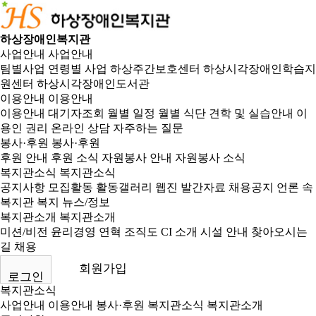
하상장애인복지관
사업안내
사업안내
팀별사업
연령별 사업
하상주간보호센터
하상시각장애인학습지
원센터
하상시각장애인도서관
이용안내
이용안내
이용안내
대기자조회
월별 일정
월별 식단
견학 및 실습안내
이
용인 권리
온라인 상담
자주하는 질문
봉사·후원
봉사·후원
후원 안내
후원 소식
자원봉사 안내
자원봉사 소식
복지관소식
복지관소식
공지사항
모집활동
활동갤러리
웹진
발간자료
채용공지
언론 속
복지관
복지 뉴스/정보
복지관소개
복지관소개
미션/비전
윤리경영
연혁
조직도
CI 소개
시설 안내
찾아오시는
길
채용
회원가입
로그인
복지관소식
사업안내
이용안내
봉사·후원
복지관소식
복지관소개