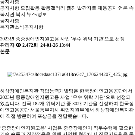
공지사항
공지사항
모집활동
활동갤러리
웹진
발간자료
채용공지
언론 속
복지관
복지 뉴스/정보
공지사항
복지관소식
공지사항
2023년 중증장애인지원고용 사업 '우수 위탁 기관'으로 선정
관리자
2,472회
24-01-26 13:44
본문
하상장애인복지관 직업능력개발팀은 한국장애인고용공단에서
2023
년 중증장애인지원고용 사업
’
우수 위탁 기관
‘
으로 선정되
었습니다
.
전국
182
개 위탁기관 중
30
개 기관을 선정하여 한국장
애인고용공단 서울동부지사 취업지원부에서 하상장애인복지관
에 직접 방문하여 포상금을 전달했습니다
.
‘
중증장애인지원고용
’
사업은 중증장애인이 직무수행에 필요한
기술 습득과 직장적응을 위해 사업체 현장에서 직무지도원을 통