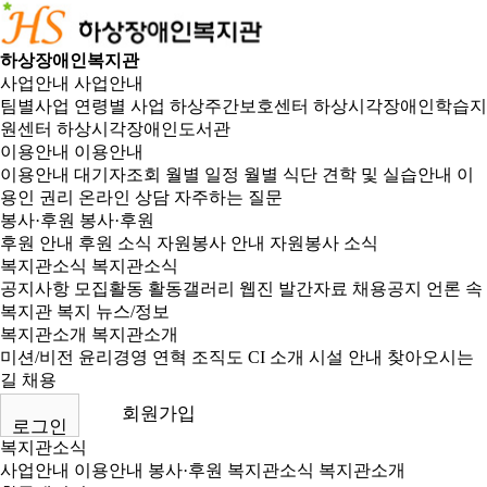
하상장애인복지관
사업안내
사업안내
팀별사업
연령별 사업
하상주간보호센터
하상시각장애인학습지
원센터
하상시각장애인도서관
이용안내
이용안내
이용안내
대기자조회
월별 일정
월별 식단
견학 및 실습안내
이
용인 권리
온라인 상담
자주하는 질문
봉사·후원
봉사·후원
후원 안내
후원 소식
자원봉사 안내
자원봉사 소식
복지관소식
복지관소식
공지사항
모집활동
활동갤러리
웹진
발간자료
채용공지
언론 속
복지관
복지 뉴스/정보
복지관소개
복지관소개
미션/비전
윤리경영
연혁
조직도
CI 소개
시설 안내
찾아오시는
길
채용
회원가입
로그인
복지관소식
사업안내
이용안내
봉사·후원
복지관소식
복지관소개