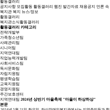
활동갤러리
공지사항
모집활동
활동갤러리
웹진
발간자료
채용공지
언론 속
복지관
복지 뉴스/정보
활동갤러리
복지관소식
활동갤러리
활동갤러리 카테고리
전략개발부
가족청소년팀
사례관리팀
시니어팀
지역연대팀
직업능력개발팀
사회서비스팀
독서문화팀
자립지원팀
평생학습팀
교육지원팀
경영지원팀
주간보호센터
지역연대팀
2024년 상반기 마을축제 "마을이 하상하상"
본문
2024년 5월 21일 화요일, 하상장애인복지관에서는 지역주민들과 함