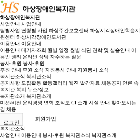
하상장애인복지관
사업안내
사업안내
팀별사업
연령별 사업
하상주간보호센터
하상시각장애인학습지
원센터
하상시각장애인도서관
이용안내
이용안내
이용안내
대기자조회
월별 일정
월별 식단
견학 및 실습안내
이
용인 권리
온라인 상담
자주하는 질문
봉사·후원
봉사·후원
후원 안내
후원 소식
자원봉사 안내
자원봉사 소식
복지관소식
복지관소식
공지사항
모집활동
활동갤러리
웹진
발간자료
채용공지
언론 속
복지관
복지 뉴스/정보
복지관소개
복지관소개
미션/비전
윤리경영
연혁
조직도
CI 소개
시설 안내
찾아오시는
길
채용
회원가입
로그인
복지관소식
사업안내
이용안내
봉사·후원
복지관소식
복지관소개