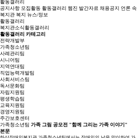
활동갤러리
공지사항
모집활동
활동갤러리
웹진
발간자료
채용공지
언론 속
복지관
복지 뉴스/정보
활동갤러리
복지관소식
활동갤러리
활동갤러리 카테고리
전략개발부
가족청소년팀
사례관리팀
시니어팀
지역연대팀
직업능력개발팀
사회서비스팀
독서문화팀
자립지원팀
평생학습팀
교육지원팀
경영지원팀
주간보호센터
가족청소년팀
가족 그림 공모전 "함께 그리는 가족 이야기"
본문
하상장애인복지관 가족청소년팀에서는 장애인의 날을 맞이하여 가