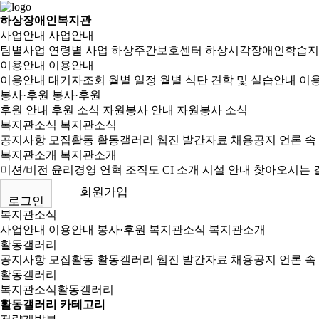
하상장애인복지관
사업안내
사업안내
팀별사업
연령별 사업
하상주간보호센터
하상시각장애인학습지
이용안내
이용안내
이용안내
대기자조회
월별 일정
월별 식단
견학 및 실습안내
이용
봉사·후원
봉사·후원
후원 안내
후원 소식
자원봉사 안내
자원봉사 소식
복지관소식
복지관소식
공지사항
모집활동
활동갤러리
웹진
발간자료
채용공지
언론 속
복지관소개
복지관소개
미션/비전
윤리경영
연혁
조직도
CI 소개
시설 안내
찾아오시는 
회원가입
로그인
복지관소식
사업안내
이용안내
봉사·후원
복지관소식
복지관소개
활동갤러리
공지사항
모집활동
활동갤러리
웹진
발간자료
채용공지
언론 속
활동갤러리
복지관소식
활동갤러리
활동갤러리 카테고리