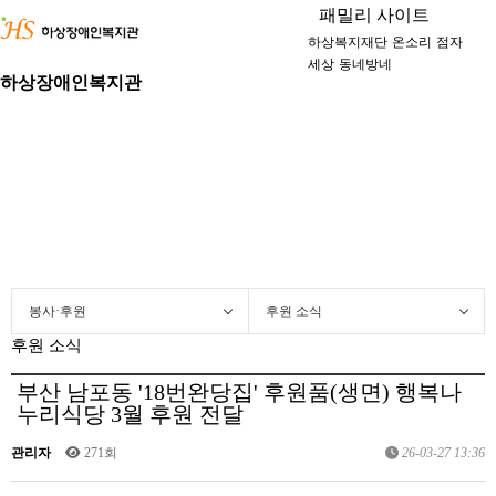
패밀리 사이트
하상복지재단
온소리
점자
세상
동네방네
하상장애인복지관
봉사·후원
후원 소식
후원 소식
부산 남포동 '18번완당집' 후원품(생면) 행복나
누리식당 3월 후원 전달
관리자
271회
26-03-27 13:36