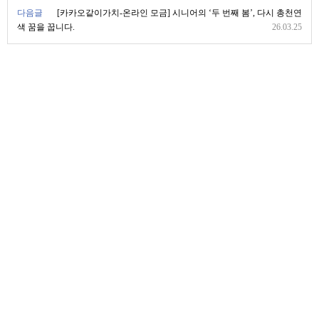
다음글
[카카오같이가치-온라인 모금] 시니어의 ‘두 번째 봄’, 다시 총천연
색 꿈을 꿉니다.
26.03.25