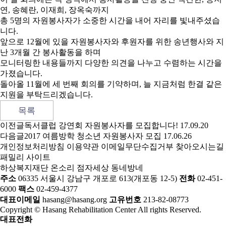
연, 송혜란, 이재희, 장옥숙까지
총 5명의 자원봉사자가 소중한 시간을 내어 자리를 빛내주셨습
니다.
앞으로 12월에 있을 자원봉사자와 후원자를 위한 송년행사와 지
난 3개월 간 봉사활동을 하며
모니터링한 내용들까지 다양한 의견을 나누고 수렴하는 시간을
가졌습니다.
돌아올 11월에 세 번째 회의를 기약하며, 늘 지금처럼 한결 같은
지원을 부탁드리겠습니다.
목록
이전글
독서클럽 강연회 자원봉사자를 모집합니다!
17.09.20
다음글
2017 여름방학 청소년 자원봉사자 모집
17.06.26
개인정보처리방침
이용약관
이메일무단수집거부
찾아오시는길
패밀리 사이트
하상복지재단
온소리
점자세상
동네방네
주소
06335 서울시 강남구 개포로 613(개포동 12-5)
전화
02-451-
6000
팩스
02-459-4377
대표이메일
hasang@hasang.org
고유번호
213-82-08773
Copyright © Hasang Rehabilitation Center All rights Reserved.
대표전화