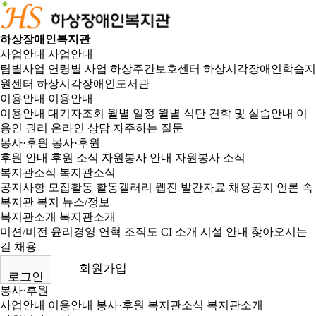
하상장애인복지관
사업안내
사업안내
팀별사업
연령별 사업
하상주간보호센터
하상시각장애인학습지
원센터
하상시각장애인도서관
이용안내
이용안내
이용안내
대기자조회
월별 일정
월별 식단
견학 및 실습안내
이
용인 권리
온라인 상담
자주하는 질문
봉사·후원
봉사·후원
후원 안내
후원 소식
자원봉사 안내
자원봉사 소식
복지관소식
복지관소식
공지사항
모집활동
활동갤러리
웹진
발간자료
채용공지
언론 속
복지관
복지 뉴스/정보
복지관소개
복지관소개
미션/비전
윤리경영
연혁
조직도
CI 소개
시설 안내
찾아오시는
길
채용
회원가입
로그인
봉사·후원
사업안내
이용안내
봉사·후원
복지관소식
복지관소개