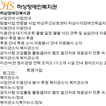
하상장애인복지관
사업안내
사업안내
팀별사업
연령별 사업
하상주간보호센터
하상시각장애인학습지
이용안내
이용안내
이용안내
대기자조회
월별 일정
월별 식단
견학 및 실습안내
이용
봉사·후원
봉사·후원
후원 안내
후원 소식
자원봉사 안내
자원봉사 소식
복지관소식
복지관소식
공지사항
모집활동
활동갤러리
웹진
발간자료
채용공지
언론 속
복지관소개
복지관소개
미션/비전
윤리경영
연혁
조직도
CI 소개
시설 안내
찾아오시는 
회원가입
로그인
복지관소식
사업안내
이용안내
봉사·후원
복지관소식
복지관소개
복지뉴스/정보
공지사항
모집활동
활동갤러리
웹진
발간자료
채용공지
언론 속
복지뉴스/정보
복지관소식
복지뉴스/정보