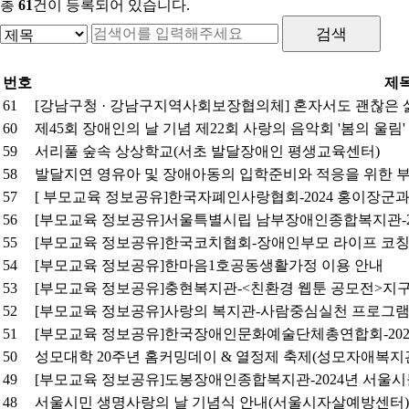
총
61
건이 등록되어 있습니다.
번호
제
61
[강남구청 · 강남구지역사회보장협의체] 혼자서도 괜찮은 
60
제45회 장애인의 날 기념 제22회 사랑의 음악회 '봄의 울림'
59
서리풀 숲속 상상학교(서초 발달장애인 평생교육센터)
58
발달지연 영유아 및 장애아동의 입학준비와 적응을 위한 
57
[ 부모교육 정보공유]한국자폐인사랑협회-2024 홍이장
56
[부모교육 정보공유]서울특별시립 남부장애인종합복지관-2
55
[부모교육 정보공유]한국코치협회-장애인부모 라이프 코칭 
54
[부모교육 정보공유]한마음1호공동생활가정 이용 안내
53
[부모교육 정보공유]충현복지관-<친환경 웹툰 공모전>지구를
52
[부모교육 정보공유]사랑의 복지관-사람중심실천 프로그램 '
51
[부모교육 정보공유]한국장애인문화예술단체총연합회-2024 장
50
성모대학 20주년 홈커밍데이 & 열정제 축제(성모자애복지
49
[부모교육 정보공유]도봉장애인종합복지관-2024년 서울
48
서울시민 생명사랑의 날 기념식 안내(서울시자살예방센터)